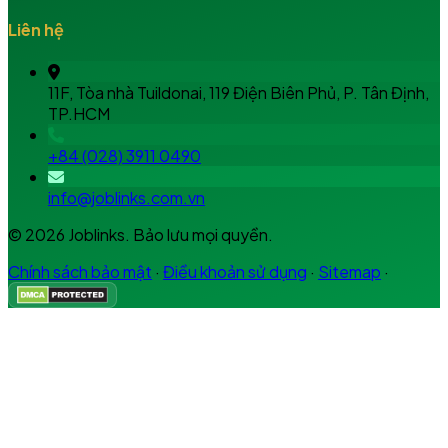
Liên hệ
11F, Tòa nhà Tuildonai, 119 Điện Biên Phủ, P. Tân Định,
TP.HCM
+84 (028) 3911 0490
info@joblinks.com.vn
© 2026 Joblinks. Bảo lưu mọi quyền.
Chính sách bảo mật
·
Điều khoản sử dụng
·
Sitemap
·