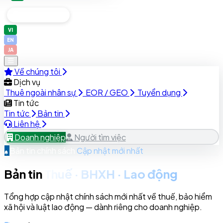
Doanh nghiệp
Người tìm việc
VI
EN
JA
Về chúng tôi
Dịch vụ
Thuê ngoài nhân sự
EOR / GEO
Tuyển dụng
Tin tức
Tin tức
Bản tin
Liên hệ
Doanh nghiệp
Người tìm việc
Bản tin chính sách
Cập nhật mới nhất
Bản tin
Thuế · BHXH · Lao động
Tổng hợp cập nhật chính sách mới nhất về thuế, bảo hiểm
xã hội và luật lao động — dành riêng cho doanh nghiệp.