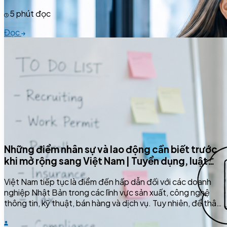
5 phút đọc
Đọc
Những điểm nhân sự và lao động cần biết trước
khi mở rộng sang Việt Nam | Tuyển dụng, luật
lao động và bảo hiểm xã hội
Việt Nam tiếp tục là điểm đến hấp dẫn đối với các doanh
nghiệp Nhật Bản trong các lĩnh vực sản xuất, công nghệ
thông tin, kỹ thuật, bán hàng và dịch vụ. Tuy nhiên, để thâm
nhập thị trường thành công, doanh nghiệp không chỉ cần
chiến lược kinh doanh mà còn phải hiểu rõ các quy định về