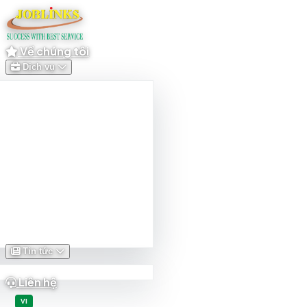
Về chúng tôi
Dịch vụ
Tin tức
Liên hệ
Tiếng Việt
VI