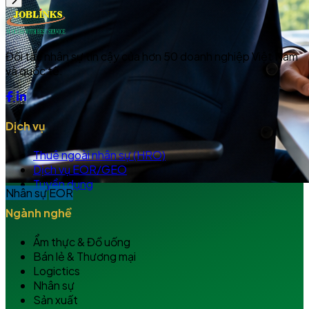
Đối tác nhân sự tin cậy của hơn 50 doanh nghiệp Việt Nam
và quốc tế.
Dịch vụ
Thuê ngoài nhân sự (HRO)
Dịch vụ EOR/GEO
Tuyển dụng
Nhân sự
EOR
Ngành nghề
Ẩm thực & Đồ uống
Bán lẻ & Thương mại
Logictics
Nhân sự
Sản xuất