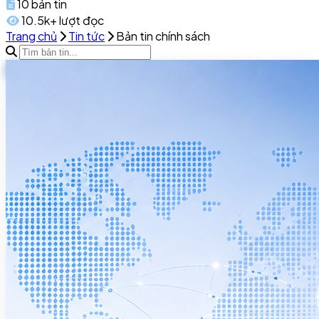
10
bản tin
10.5k+
lượt đọc
Trang chủ
Tin tức
Bản tin chính sách
Mới nhất
424
[THÔNG BÁO] CÔNG TY CỔ PHẦN