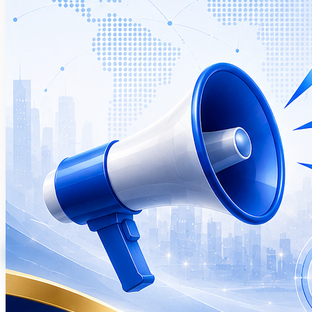
KẾT NỐI VIỆC CHÍNH THỨC ĐƯỢC
CẤP GIẤY CHỨNG NHẬN TÊN ĐỊNH
DANH (BRANDNAME) "KETNOIVIEC"
Công ty Cổ phần Kết Nối Việc xin trân trọng thông báo:
Ngày 03/07/2026, công ty chúng tôi đã chính thức được
Cục An ninh mạng và Phòng, chống tội phạm sử dụng công
nghệ cao (A05) - Bộ Công an cấp Giấy chứng nhận Tên
định danh (Brandname) số 261002/A05-TDD.
Joblinks
21 tháng 7, 2026
·
5 phút đọc
Đọc bản tin
JOBLINKS
Dịch vụ EOR JOBLINKS
KETNOIVIEC
Tên định
danh KETNOIVIEC
Hiển thị
9
bản tin