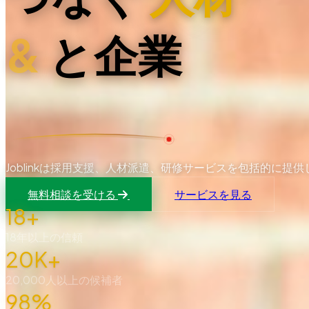
&
と企業
Joblinkは採用支援、人材派遣、研修サービスを包括的に
無料相談を受ける
サービスを見る
18+
18年以上の信頼
20K+
20,000人以上の候補者
98%