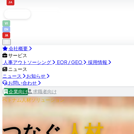
日本語
JA
企業向け
求職者向け
VI
EN
JA
会社概要
サービス
人事アウトソーシング
EOR / GEO
採用情報
ニュース
ニュース
お知らせ
お問い合わせ
企業向け
求職者向け
ベトナム人材ソリューション
つなぐ
人材