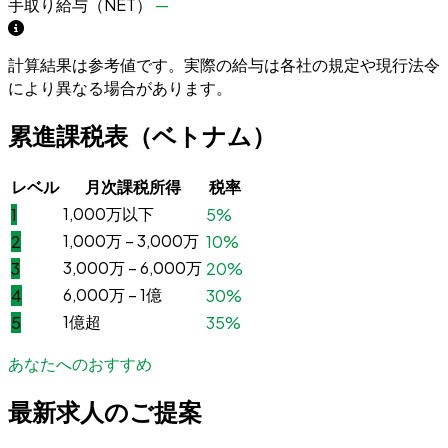
手取り給与（NET）
—
計算結果は参考値です。実際の給与は各社の規定や現行法令
により異なる場合があります。
累進課税表（ベトナム）
レベル
月次課税所得
税率
1,000万以下
1
5%
1,000万 – 3,000万
2
10%
3,000万 – 6,000万
3
20%
6,000万 – 1億
4
30%
1億超
5
35%
あなたへのおすすめ
最新求人のご提案