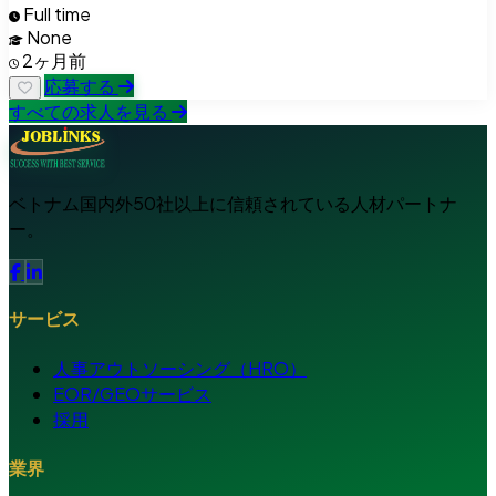
Full time
None
2ヶ月前
応募する
すべての求人を見る
ベトナム国内外50社以上に信頼されている人材パートナ
ー。
サービス
人事アウトソーシング（HRO）
EOR/GEOサービス
採用
業界