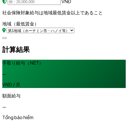
VNĐ
社会保険対象給与は地域最低賃金以上であること
地域（最低賃金）
計算結果
手取り給与（NET）
—
VND / 月
額面給与
—
Tổng bảo hiểm
—