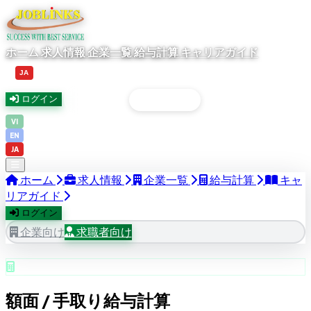
ホーム
求人情報
企業一覧
給与計算
キャリアガイド
日本語
JA
企業向け
求職者向け
ログイン
VI
EN
JA
ホーム
求人情報
企業一覧
給与計算
キャ
リアガイド
ログイン
企業向け
求職者向け
給与計算ツール
額面 / 手取り給与計算