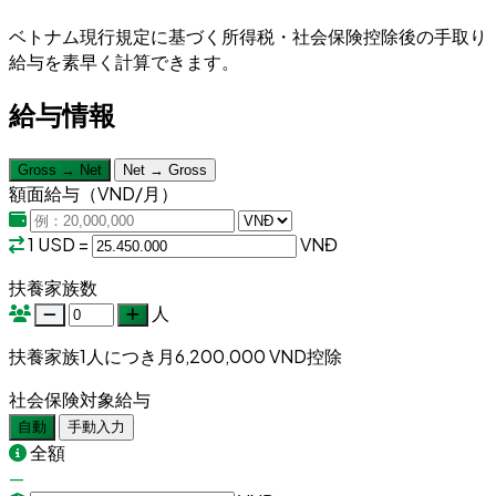
ベトナム現行規定に基づく所得税・社会保険控除後の手取り
給与を素早く計算できます。
給与情報
Gross → Net
Net → Gross
額面給与（VND/月）
1 USD =
VNĐ
扶養家族数
人
扶養家族1人につき月6,200,000 VND控除
社会保険対象給与
自動
手動入力
全額
—