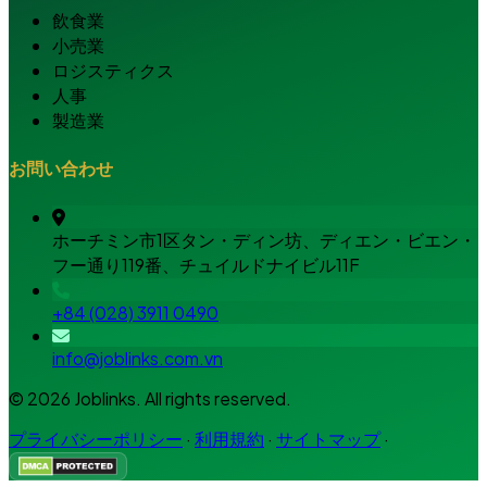
飲食業
小売業
ロジスティクス
人事
製造業
お問い合わせ
ホーチミン市1区タン・ディン坊、ディエン・ビエン・
フー通り119番、チュイルドナイビル11F
+84 (028) 3911 0490
info@joblinks.com.vn
© 2026 Joblinks. All rights reserved.
プライバシーポリシー
·
利用規約
·
サイトマップ
·