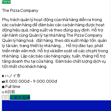
New
The Pizza Company
Phụ trách quản lý hoạt động của nhà hàng diễn ra trong
các ca bán hàng để đảm bảo các ca bán hàng được hoạt
động hiệu quả, năng suất và theo đúng quy định. Hỗ trợ
vận hành cùng Quản lý tại nhà hàng The Pizza Company
Quản lý hàng hoá : đặt hàng, theo dõi xuất nhập tồn, quản
lý tài sản, trang thiết bị nhà hàng,... Hỗ trợ đào tạo, phát
triển nhân viên mới. Hỗ trợ và kiểm soát về các chi phí trong
nhà hàng. Lập các báo cáo hàng ngày, tuần, tháng Hỗ trợ
tăng doanh thu tại cửa hàng. Đảm bảo chất lượng dịch vụ
tốt nhất cho khách hàng.
ハノイ市
8.000.000đ – 9.000.000đ
Full time
6日前
応募する