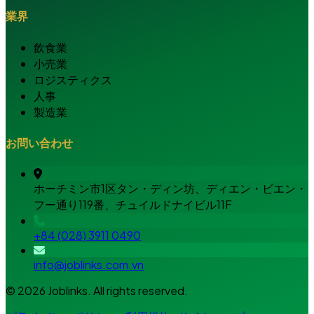
業界
飲食業
小売業
ロジスティクス
人事
製造業
お問い合わせ
ホーチミン市1区タン・ディン坊、ディエン・ビエン・
フー通り119番、チュイルドナイビル11F
+84 (028) 3911 0490
info@joblinks.com.vn
© 2026 Joblinks. All rights reserved.