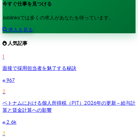
今すぐ仕事を見つける
Joblinksでは多くの求人があなたを待っています。
求人を見る
人気記事
1
面接で採用担当者を魅了する秘訣
967
2
ベトナムにおける個人所得税（PIT）2026年の更新 – 給与計
算と賃金計算への影響
2.6k
3