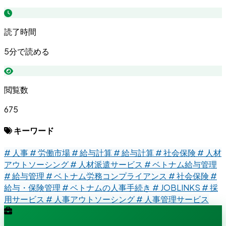
読了時間
5分で読める
閲覧数
675
キーワード
# 人事
# 労働市場
# 給与計算
# 給与計算
# 社会保険
# 人材
アウトソーシング
# 人材派遣サービス
# ベトナム給与管理
# 給与管理
# ベトナム労務コンプライアンス
# 社会保険
#
給与・保険管理
# ベトナムの人事手続き
# JOBLINKS
# 採
用サービス
# 人事アウトソーシング
# 人事管理サービス